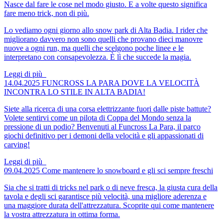
Nasce dal fare le cose nel modo giusto. E a volte questo significa
fare meno trick, non di più.
Lo vediamo ogni giorno allo snow park di Alta Badia. I rider che
migliorano davvero non sono quelli che provano dieci manovre
nuove a ogni run, ma quelli che scelgono poche linee e le
interpretano con consapevolezza. È lì che succede la magia.
Leggi di più
14.04.2025
FUNCROSS LA PARA
DOVE LA VELOCITÀ
INCONTRA LO STILE IN ALTA BADIA!
Siete alla ricerca di una corsa elettrizzante fuori dalle piste battute?
Volete sentirvi come un pilota di Coppa del Mondo senza la
pressione di un podio? Benvenuti al Funcross La Para, il parco
giochi definitivo per i demoni della velocità e gli appassionati di
carving!
Leggi di più
09.04.2025
Come mantenere lo snowboard e gli sci sempre freschi
Sia che si tratti di tricks nel park o di neve fresca, la giusta cura della
tavola e degli sci garantisce più velocità, una migliore aderenza e
una maggiore durata dell'attrezzatura. Scoprite qui come mantenere
la vostra attrezzatura in ottima forma.