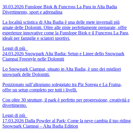
30.03.2026
Funslope Biok & Funcross La Para in Alta Badia
Divertimento, sport e adrenalina
La località sciistica di Alta Badia è una delle mete invernali più
amate delle Dolomiti. Oltre alle piste perfettamente preparate, offre
esperienze innovative come la Funslope Biok e il Funcross La Para,
ideali per famiglie e sciatori sportivi.
Leggi di più
24.03.2026
Snowpark Alta Badia: Setup e Linee dello Snowpark
Ciampai
Freestyle nelle Dolomiti
Lo Snowpark Ciampai, situato in Alta Badia, è uno dei migliori
snowpark delle Dolomiti.
Posizionato sull’altopiano soleggiato tra Piz Sorega e La Fraina,
offre un setup completo per tutti i livelli.
Con oltre 30 strutture, il park è perfetto per progressione, creatività e
divertimento.
Leggi di più
17.03.2026
Dalla Powder al Park: Come la neve cambia il tuo riding
Snowpark Ciampai – Alta Badia Edition