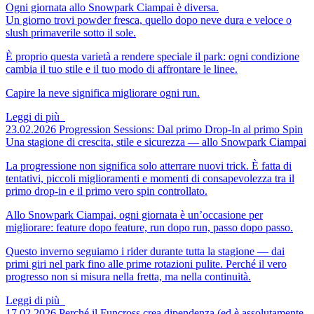
Ogni giornata allo Snowpark Ciampai è diversa.
Un giorno trovi powder fresca, quello dopo neve dura e veloce o
slush primaverile sotto il sole.
È proprio questa varietà a rendere speciale il park: ogni condizione
cambia il tuo stile e il tuo modo di affrontare le linee.
Capire la neve significa migliorare ogni run.
Leggi di più
23.02.2026
Progression Sessions: Dal primo Drop-In al primo Spin
Una stagione di crescita, stile e sicurezza — allo Snowpark Ciampai
La progressione non significa solo atterrare nuovi trick. È fatta di
tentativi, piccoli miglioramenti e momenti di consapevolezza tra il
primo drop-in e il primo vero spin controllato.
Allo Snowpark Ciampai, ogni giornata è un’occasione per
migliorare: feature dopo feature, run dopo run, passo dopo passo.
Questo inverno seguiamo i rider durante tutta la stagione — dai
primi giri nel park fino alle prime rotazioni pulite. Perché il vero
progresso non si misura nella fretta, ma nella continuità.
Leggi di più
17.02.2026
Perché il Funcross crea dipendenza
(ed è assolutamente