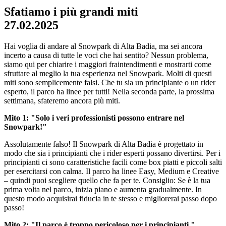
Sfatiamo i più grandi miti
27.02.2025
Hai voglia di andare al Snowpark di Alta Badia, ma sei ancora
incerto a causa di tutte le voci che hai sentito? Nessun problema,
siamo qui per chiarire i maggiori fraintendimenti e mostrarti come
sfruttare al meglio la tua esperienza nel Snowpark. Molti di questi
miti sono semplicemente falsi. Che tu sia un principiante o un rider
esperto, il parco ha linee per tutti! Nella seconda parte, la prossima
settimana, sfateremo ancora più miti.
Mito 1: "Solo i veri professionisti possono entrare nel
Snowpark!"
Assolutamente falso! Il Snowpark di Alta Badia è progettato in
modo che sia i principianti che i rider esperti possano divertirsi. Per i
principianti ci sono caratteristiche facili come box piatti e piccoli salti
per esercitarsi con calma. Il parco ha linee Easy, Medium e Creative
– quindi puoi scegliere quello che fa per te. Consiglio: Se è la tua
prima volta nel parco, inizia piano e aumenta gradualmente. In
questo modo acquisirai fiducia in te stesso e migliorerai passo dopo
passo!
Mito 2: "Il parco è troppo pericoloso per i principianti."