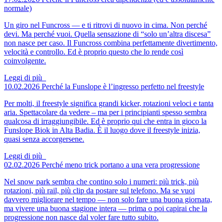
normale)
Un giro nel Funcross — e ti ritrovi di nuovo in cima. Non perché
devi. Ma perché vuoi. Quella sensazione di “solo un’altra discesa”
non nasce per caso. Il Funcross combina perfettamente divertimento,
velocità e controllo. Ed è proprio questo che lo rende così
coinvolgente.
Leggi di più
10.02.2026
Perché la Funslope è l’ingresso perfetto nel freestyle
Per molti, il freestyle significa grandi kicker, rotazioni veloci e tanta
aria. Spettacolare da vedere – ma per i principianti spesso sembra
qualcosa di irraggiungibile. Ed è proprio qui che entra in gioco la
Funslope Biok in Alta Badia. È il luogo dove il freestyle inizia,
quasi senza accorgersene.
Leggi di più
02.02.2026
Perché meno trick portano a una vera progressione
Nel snow park sembra che contino solo i numeri: più trick, più
rotazioni, più rail, più clip da postare sul telefono. Ma se vuoi
davvero migliorare nel tempo — non solo fare una buona giornata,
ma vivere una buona stagione intera — prima o poi capirai che la
progressione non nasce dal voler fare tutto subito.