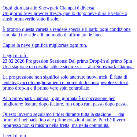
Ogni giornata allo Snowpark Ciampai è diversa.
Un giorno trovi powder fresca, quello dopo neve dura e veloce o
slush primaverile sotto il sole.
È proprio questa varietà a rendere speciale il park: ogni condizione
cambia il tuo stile e il tuo modo di affrontare le linee.
Capire la neve significa migliorare ogni run.
Leggi di più
23.02.2026
Progression Sessions: Dal primo Drop-In al primo Spin
Una stagione di crescita, stile e sicurezza — allo Snowpark Ciampai
La progressione non significa solo atterrare nuovi trick. È fatta di
tentativi, piccoli miglioramenti e momenti di consapevolezza tra il
primo drop-in e il primo vero spin controllato.
Allo Snowpark Ciampai, ogni giornata è un’occasione per
migliorare: feature dopo feature, run dopo run, passo dopo passo.
Questo inverno seguiamo i rider durante tutta la stagione — dai
primi giri nel park fino alle prime rotazioni pulite. Perché il vero
progresso non si misura nella fretta, ma nella continuità.
Leggi di più