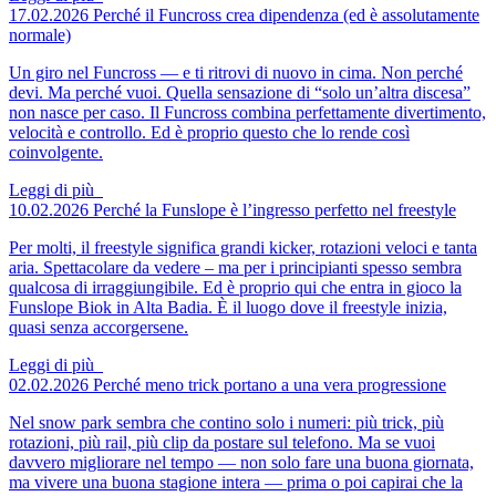
17.02.2026
Perché il Funcross crea dipendenza
(ed è assolutamente
normale)
Un giro nel Funcross — e ti ritrovi di nuovo in cima. Non perché
devi. Ma perché vuoi. Quella sensazione di “solo un’altra discesa”
non nasce per caso. Il Funcross combina perfettamente divertimento,
velocità e controllo. Ed è proprio questo che lo rende così
coinvolgente.
Leggi di più
10.02.2026
Perché la Funslope è l’ingresso perfetto nel freestyle
Per molti, il freestyle significa grandi kicker, rotazioni veloci e tanta
aria. Spettacolare da vedere – ma per i principianti spesso sembra
qualcosa di irraggiungibile. Ed è proprio qui che entra in gioco la
Funslope Biok in Alta Badia. È il luogo dove il freestyle inizia,
quasi senza accorgersene.
Leggi di più
02.02.2026
Perché meno trick portano a una vera progressione
Nel snow park sembra che contino solo i numeri: più trick, più
rotazioni, più rail, più clip da postare sul telefono. Ma se vuoi
davvero migliorare nel tempo — non solo fare una buona giornata,
ma vivere una buona stagione intera — prima o poi capirai che la