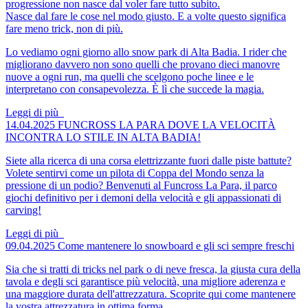
progressione non nasce dal voler fare tutto subito.
Nasce dal fare le cose nel modo giusto. E a volte questo significa
fare meno trick, non di più.
Lo vediamo ogni giorno allo snow park di Alta Badia. I rider che
migliorano davvero non sono quelli che provano dieci manovre
nuove a ogni run, ma quelli che scelgono poche linee e le
interpretano con consapevolezza. È lì che succede la magia.
Leggi di più
14.04.2025
FUNCROSS LA PARA
DOVE LA VELOCITÀ
INCONTRA LO STILE IN ALTA BADIA!
Siete alla ricerca di una corsa elettrizzante fuori dalle piste battute?
Volete sentirvi come un pilota di Coppa del Mondo senza la
pressione di un podio? Benvenuti al Funcross La Para, il parco
giochi definitivo per i demoni della velocità e gli appassionati di
carving!
Leggi di più
09.04.2025
Come mantenere lo snowboard e gli sci sempre freschi
Sia che si tratti di tricks nel park o di neve fresca, la giusta cura della
tavola e degli sci garantisce più velocità, una migliore aderenza e
una maggiore durata dell'attrezzatura. Scoprite qui come mantenere
la vostra attrezzatura in ottima forma.