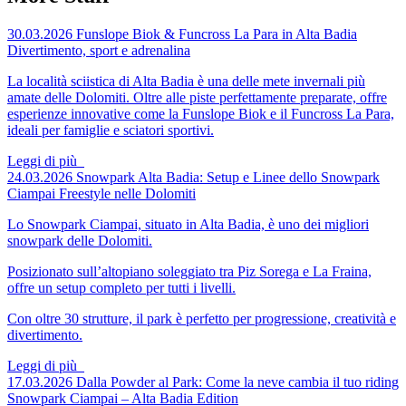
30.03.2026
Funslope Biok & Funcross La Para in Alta Badia
Divertimento, sport e adrenalina
La località sciistica di Alta Badia è una delle mete invernali più
amate delle Dolomiti. Oltre alle piste perfettamente preparate, offre
esperienze innovative come la Funslope Biok e il Funcross La Para,
ideali per famiglie e sciatori sportivi.
Leggi di più
24.03.2026
Snowpark Alta Badia: Setup e Linee dello Snowpark
Ciampai
Freestyle nelle Dolomiti
Lo Snowpark Ciampai, situato in Alta Badia, è uno dei migliori
snowpark delle Dolomiti.
Posizionato sull’altopiano soleggiato tra Piz Sorega e La Fraina,
offre un setup completo per tutti i livelli.
Con oltre 30 strutture, il park è perfetto per progressione, creatività e
divertimento.
Leggi di più
17.03.2026
Dalla Powder al Park: Come la neve cambia il tuo riding
Snowpark Ciampai – Alta Badia Edition