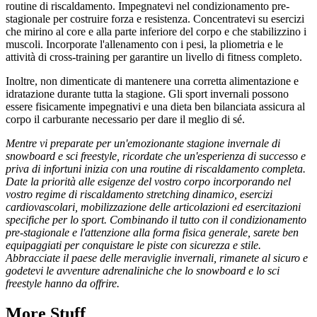
routine di riscaldamento. Impegnatevi nel condizionamento pre-
stagionale per costruire forza e resistenza. Concentratevi su esercizi
che mirino al core e alla parte inferiore del corpo e che stabilizzino i
muscoli. Incorporate l'allenamento con i pesi, la pliometria e le
attività di cross-training per garantire un livello di fitness completo.
Inoltre, non dimenticate di mantenere una corretta alimentazione e
idratazione durante tutta la stagione. Gli sport invernali possono
essere fisicamente impegnativi e una dieta ben bilanciata assicura al
corpo il carburante necessario per dare il meglio di sé.
Mentre vi preparate per un'emozionante stagione invernale di
snowboard e sci freestyle, ricordate che un'esperienza di successo e
priva di infortuni inizia con una routine di riscaldamento completa.
Date la priorità alle esigenze del vostro corpo incorporando nel
vostro regime di riscaldamento stretching dinamico, esercizi
cardiovascolari, mobilizzazione delle articolazioni ed esercitazioni
specifiche per lo sport. Combinando il tutto con il condizionamento
pre-stagionale e l'attenzione alla forma fisica generale, sarete ben
equipaggiati per conquistare le piste con sicurezza e stile.
Abbracciate il paese delle meraviglie invernali, rimanete al sicuro e
godetevi le avventure adrenaliniche che lo snowboard e lo sci
freestyle hanno da offrire.
More Stuff