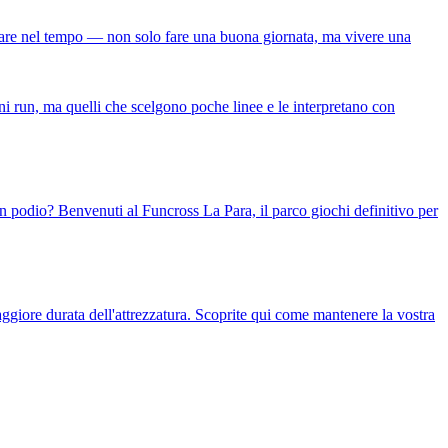
iorare nel tempo — non solo fare una buona giornata, ma vivere una
 run, ma quelli che scelgono poche linee e le interpretano con
 un podio? Benvenuti al Funcross La Para, il parco giochi definitivo per
 maggiore durata dell'attrezzatura. Scoprite qui come mantenere la vostra