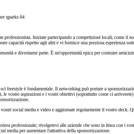
rofessionista. Iniziate partecipando a competizioni locali, come il nost
stre capacità rispetto agli altri e vi fornisce una preziosa esperienza sot
unità e diventarne parte. È un'opportunità epica per costruire amicizie co
sci freestyle è fondamentale. Il networking può portare a sponsorizzazio
le vostre aspirazioni e i vostri obiettivi (soprattutto come ci arriveret
sponsorizzazione.
i vostri social media e video e aggiornate regolarmente il vostro deck. Q
iera professionale; rivolgetevi alle aziende che sono in linea con i vost
cial media per aumentare l'attrattiva della sponsorizzazione.