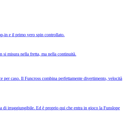
p-in e il primo vero spin controllato.
 si misura nella fretta, ma nella continuità.
e per caso. Il Funcross combina perfettamente divertimento, velocità
osa di irraggiungibile. Ed è proprio qui che entra in gioco la Funslope