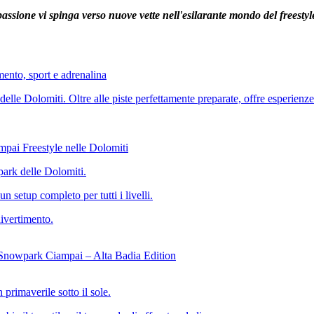
 passione vi spinga verso nuove vette nell'esilarante mondo del freestyl
mento, sport e adrenalina
e delle Dolomiti. Oltre alle piste perfettamente preparate, offre esperie
ampai
Freestyle nelle Dolomiti
park delle Dolomiti.
n setup completo per tutti i livelli.
divertimento.
Snowpark Ciampai – Alta Badia Edition
primaverile sotto il sole.