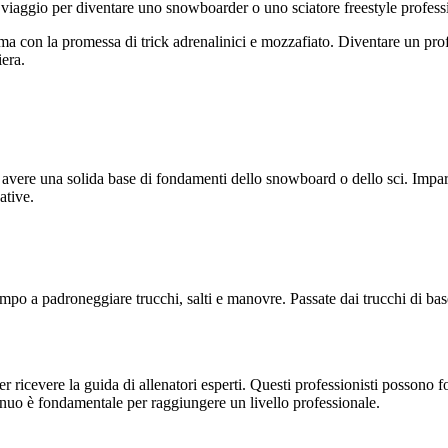
l viaggio per diventare uno snowboarder o uno sciatore freestyle professi
ama con la promessa di trick adrenalinici e mozzafiato. Diventare un prof
iera.
 avere una solida base di fondamenti dello snowboard o dello sci. Imparat
ative.
tempo a padroneggiare trucchi, salti e manovre. Passate dai trucchi di b
per ricevere la guida di allenatori esperti. Questi professionisti possono 
inuo è fondamentale per raggiungere un livello professionale.