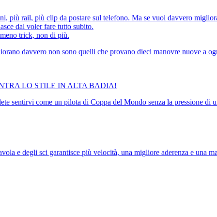
ni, più rail, più clip da postare sul telefono. Ma se vuoi davvero migl
sce dal voler fare tutto subito.
 meno trick, non di più.
liorano davvero non sono quelli che provano dieci manovre nuove a ogni
TRA LO STILE IN ALTA BADIA!
? Volete sentirvi come un pilota di Coppa del Mondo senza la pressione di
la tavola e degli sci garantisce più velocità, una migliore aderenza e una