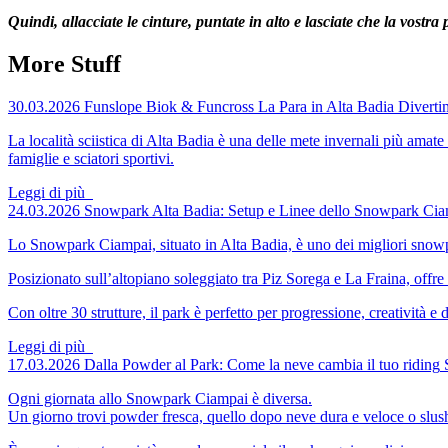
Quindi, allacciate le cinture, puntate in alto e lasciate che la vostra
More Stuff
30.03.2026
Funslope Biok & Funcross La Para in Alta Badia
Diverti
La località sciistica di Alta Badia è una delle mete invernali più amat
famiglie e sciatori sportivi.
Leggi di più
24.03.2026
Snowpark Alta Badia: Setup e Linee dello Snowpark Ci
Lo Snowpark Ciampai, situato in Alta Badia, è uno dei migliori snow
Posizionato sull’altopiano soleggiato tra Piz Sorega e La Fraina, offre u
Con oltre 30 strutture, il park è perfetto per progressione, creatività e 
Leggi di più
17.03.2026
Dalla Powder al Park: Come la neve cambia il tuo riding
Ogni giornata allo Snowpark Ciampai è diversa.
Un giorno trovi powder fresca, quello dopo neve dura e veloce o slush 