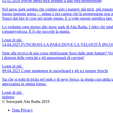
02.02.2026
Perché meno trick portano a una vera progressione
Nel snow park sembra che contino solo i numeri: più trick, più rotazio
buona stagione intera — prima o poi capirai che la progressione non na
Nasce dal fare le cose nel modo giusto. E a volte questo significa fare
Lo vediamo ogni giorno allo snow park di Alta Badia. I rider che mig
consapevolezza. È lì che succede la magia.
Leggi di più
14.04.2025
FUNCROSS LA PARA
DOVE LA VELOCITÀ INCON
Siete alla ricerca di una corsa elettrizzante fuori dalle piste battute
i demoni della velocità e gli appassionati di carving!
Leggi di più
09.04.2025
Come mantenere lo snowboard e gli sci sempre freschi
Sia che si tratti di tricks nel park o di neve fresca, la giusta cura del
attrezzatura in ottima forma.
Leggi di più
Indietro
© Snowpark Alta Badia 2019
Data Privacy