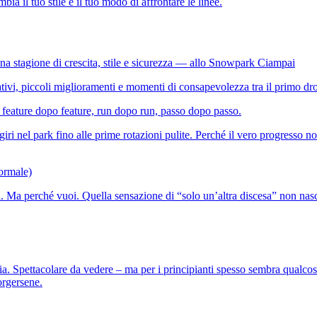
ia il tuo stile e il tuo modo di affrontare le linee.
na stagione di crescita, stile e sicurezza — allo Snowpark Ciampai
tativi, piccoli miglioramenti e momenti di consapevolezza tra il primo dro
feature dopo feature, run dopo run, passo dopo passo.
ri nel park fino alle prime rotazioni pulite. Perché il vero progresso non
ormale)
. Ma perché vuoi. Quella sensazione di “solo un’altra discesa” non nasc
a aria. Spettacolare da vedere – ma per i principianti spesso sembra qualc
orgersene.