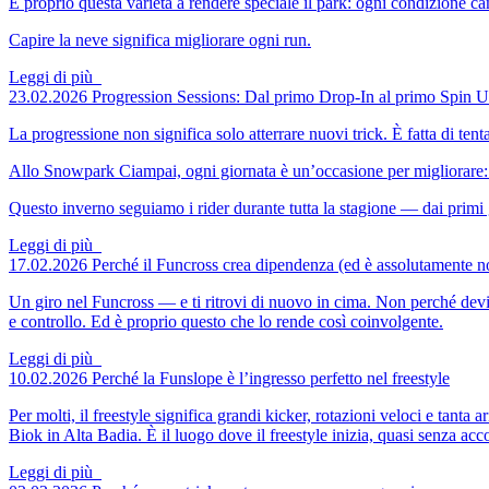
È proprio questa varietà a rendere speciale il park: ogni condizione camb
Capire la neve significa migliorare ogni run.
Leggi di più
23.02.2026
Progression Sessions: Dal primo Drop-In al primo Spin
U
La progressione non significa solo atterrare nuovi trick. È fatta di ten
Allo Snowpark Ciampai, ogni giornata è un’occasione per migliorare: 
Questo inverno seguiamo i rider durante tutta la stagione — dai primi gi
Leggi di più
17.02.2026
Perché il Funcross crea dipendenza
(ed è assolutamente n
Un giro nel Funcross — e ti ritrovi di nuovo in cima. Non perché devi
e controllo. Ed è proprio questo che lo rende così coinvolgente.
Leggi di più
10.02.2026
Perché la Funslope è l’ingresso perfetto nel freestyle
Per molti, il freestyle significa grandi kicker, rotazioni veloci e tant
Biok in Alta Badia. È il luogo dove il freestyle inizia, quasi senza acc
Leggi di più