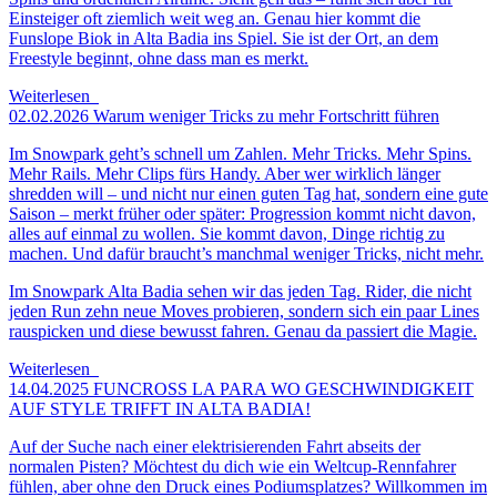
Einsteiger oft ziemlich weit weg an. Genau hier kommt die
Funslope Biok in Alta Badia ins Spiel. Sie ist der Ort, an dem
Freestyle beginnt, ohne dass man es merkt.
Weiterlesen
02.02.2026
Warum weniger Tricks zu mehr Fortschritt führen
Im Snowpark geht’s schnell um Zahlen. Mehr Tricks. Mehr Spins.
Mehr Rails. Mehr Clips fürs Handy. Aber wer wirklich länger
shredden will – und nicht nur einen guten Tag hat, sondern eine gute
Saison – merkt früher oder später: Progression kommt nicht davon,
alles auf einmal zu wollen. Sie kommt davon, Dinge richtig zu
machen. Und dafür braucht’s manchmal weniger Tricks, nicht mehr.
Im Snowpark Alta Badia sehen wir das jeden Tag. Rider, die nicht
jeden Run zehn neue Moves probieren, sondern sich ein paar Lines
rauspicken und diese bewusst fahren. Genau da passiert die Magie.
Weiterlesen
14.04.2025
FUNCROSS LA PARA
WO GESCHWINDIGKEIT
AUF STYLE TRIFFT IN ALTA BADIA!
Auf der Suche nach einer elektrisierenden Fahrt abseits der
normalen Pisten? Möchtest du dich wie ein Weltcup-Rennfahrer
fühlen, aber ohne den Druck eines Podiumsplatzes? Willkommen im