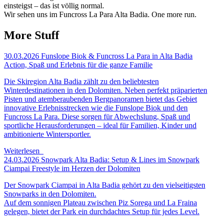
einsteigst – das ist völlig normal.
Wir sehen uns im Funcross La Para Alta Badia. One more run.
More Stuff
30.03.2026
Funslope Biok & Funcross La Para in Alta Badia
Action, Spaß und Erlebnis für die ganze Familie
Die Skiregion Alta Badia zählt zu den beliebtesten
Winterdestinationen in den Dolomiten. Neben perfekt präparierten
Pisten und atemberaubenden Bergpanoramen bietet das Gebiet
innovative Erlebnisstrecken wie die Funslope Biok und den
Funcross La Para. Diese sorgen für Abwechslung, Spaß und
sportliche Herausforderungen – ideal für Familien, Kinder und
ambitionierte Wintersportler.
Weiterlesen
24.03.2026
Snowpark Alta Badia: Setup & Lines im Snowpark
Ciampai
Freestyle im Herzen der Dolomiten
Der Snowpark Ciampai in Alta Badia gehört zu den vielseitigsten
Snowparks in den Dolomiten.
Auf dem sonnigen Plateau zwischen Piz Sorega und La Fraina
gelegen, bietet der Park ein durchdachtes Setup für jedes Level.