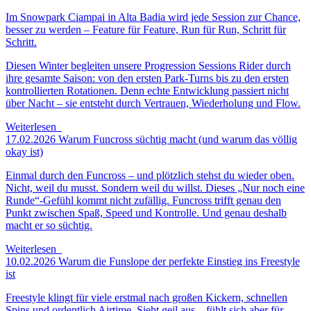
Im Snowpark Ciampai in Alta Badia wird jede Session zur Chance,
besser zu werden – Feature für Feature, Run für Run, Schritt für
Schritt.
Diesen Winter begleiten unsere Progression Sessions Rider durch
ihre gesamte Saison: von den ersten Park-Turns bis zu den ersten
kontrollierten Rotationen. Denn echte Entwicklung passiert nicht
über Nacht – sie entsteht durch Vertrauen, Wiederholung und Flow.
Weiterlesen
17.02.2026
Warum Funcross süchtig macht
(und warum das völlig
okay ist)
Einmal durch den Funcross – und plötzlich stehst du wieder oben.
Nicht, weil du musst. Sondern weil du willst. Dieses „Nur noch eine
Runde“-Gefühl kommt nicht zufällig. Funcross trifft genau den
Punkt zwischen Spaß, Speed und Kontrolle. Und genau deshalb
macht er so süchtig.
Weiterlesen
10.02.2026
Warum die Funslope der perfekte Einstieg ins Freestyle
ist
Freestyle klingt für viele erstmal nach großen Kickern, schnellen
Spins und ordentlich Airtime. Sieht geil aus – fühlt sich aber für