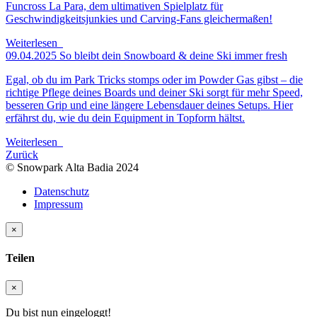
Funcross La Para, dem ultimativen Spielplatz für
Geschwindigkeitsjunkies und Carving-Fans gleichermaßen!
Weiterlesen
09.04.2025
So bleibt dein Snowboard & deine Ski immer fresh
Egal, ob du im Park Tricks stomps oder im Powder Gas gibst – die
richtige Pflege deines Boards und deiner Ski sorgt für mehr Speed,
besseren Grip und eine längere Lebensdauer deines Setups. Hier
erfährst du, wie du dein Equipment in Topform hältst.
Weiterlesen
Zurück
© Snowpark Alta Badia 2024
Datenschutz
Impressum
×
Teilen
×
Du bist nun eingeloggt!